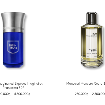
maginaires] Liquides Imaginaires
[Mancera] Mancera Cedrat 
Phantasma EDP
00,000
₫
–
5,500,000
₫
250,000
₫
–
2,500,00