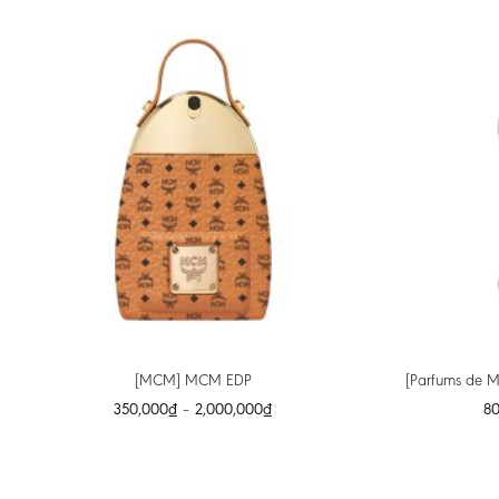
[MCM] MCM EDP
[Parfums de M
350,000
₫
–
2,000,000
₫
8