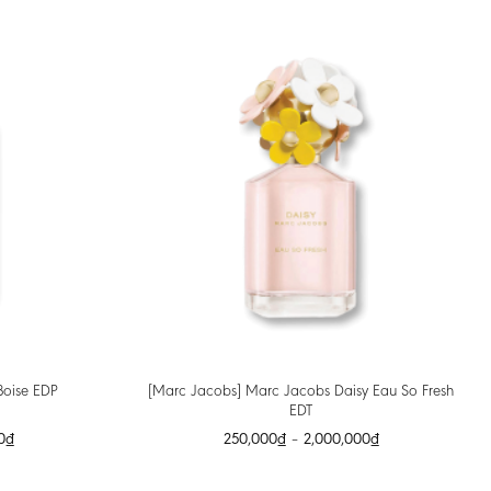
[Marc Jacobs] Marc Jacobs Daisy Eau So Fresh
Boise EDP
EDT
0
₫
250,000
₫
–
2,000,000
₫