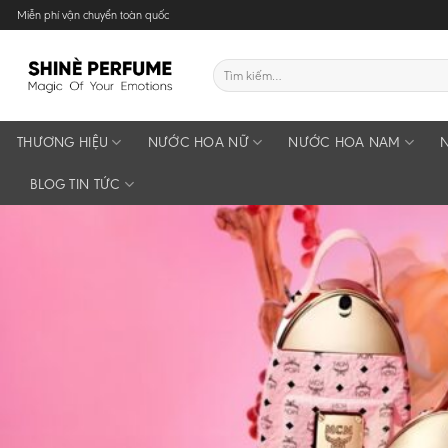
Skip
Miễn phí vận chuyển toàn quốc
to
content
Tìm
kiếm:
THƯƠNG HIỆU
NƯỚC HOA NỮ
NƯỚC HOA NAM
BLOG TIN TỨC