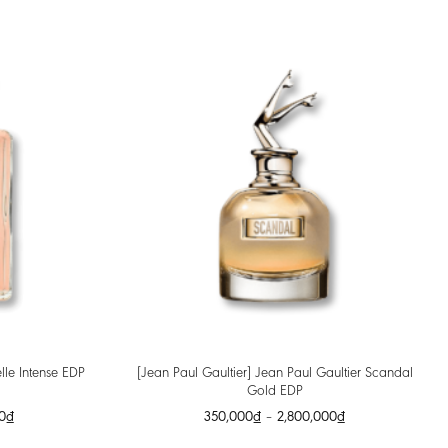
[Jean Paul Gaultier] Jean Paul Gaultier Scandal
le Intense EDP
Gold EDP
0
₫
350,000
₫
–
2,800,000
₫