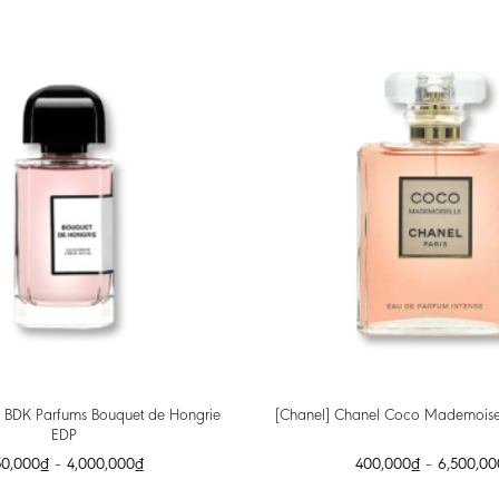
] BDK Parfums Bouquet de Hongrie
[Chanel] Chanel Coco Mademoisel
EDP
50,000
₫
–
4,000,000
₫
400,000
₫
–
6,500,00