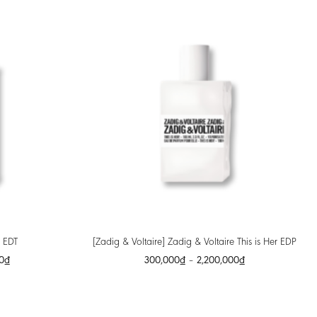
 EDT
[Zadig & Voltaire] Zadig & Voltaire This is Her EDP
0
₫
300,000
₫
–
2,200,000
₫