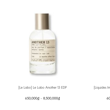
[Liquides I
[Le Labo] Le Labo Another 13 EDP
650,000
₫
–
8,500,000
₫
6