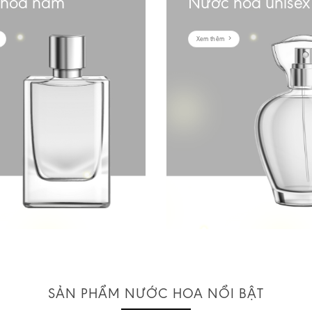
 hoa nam
Nước hoa unisex
Xem thêm
SẢN PHẨM NƯỚC HOA NỔI BẬT