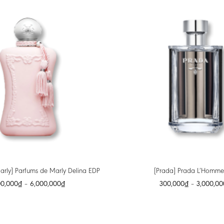
arly] Parfums de Marly Delina EDP
[Prada] Prada L’Homme
00,000
₫
–
6,000,000
₫
300,000
₫
–
3,000,00