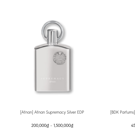
[BDK Parfums
[Afnan] Afnan Supremacy Silver EDP
200,000
₫
–
1,500,000
₫
4